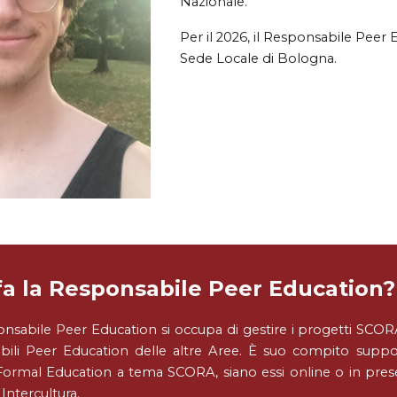
N
azionale.
Per il 202
6
,
il
Responsabil
e
Peer E
Sede Locale di
Bologna
.
fa
la
Responsabile Peer Education?
nsabile Peer Education si occupa di gestire i progetti SC
ili Peer Education delle altre Aree. È suo compito support
ormal Education a tema SCORA, siano essi online o in presenz
 Intercultura.