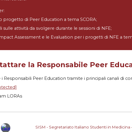
er:
vo progetto di Peer Education a tema SCORA;
i sulle attività da svolgere durante le sessioni di NFE;
Impact Assessment e le Evaluation per i progetti di NFE a t
attare la Responsabile Peer Educa
e
i
Responsabil
i
Peer Education tramite i principali canali di c
otected]
ram LORAs
SISM - Segretariato Italiano Studenti in Medicina