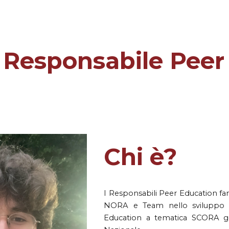
ip to main content
Skip to navigat
Responsabile
Peer
Chi
è
?
I
Responsabil
i
Peer Education fa
NORA e Team nello sviluppo e
Education a tematica SCORA gest