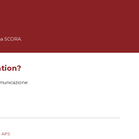
ema SCORA.
tion?
omunicazione:
 - APS