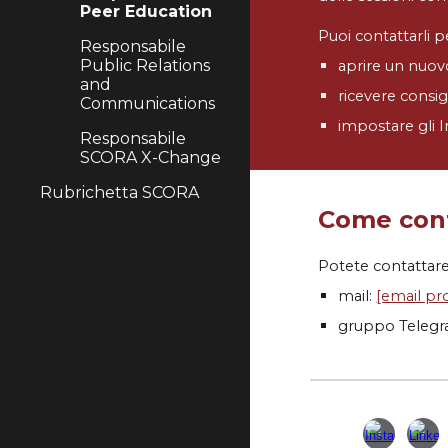
Peer Education
Puoi contattar
li
p
Responsabile
Public Relations
aprire un nuo
and
ricevere consigl
Communications
impostare gli 
Responsabile
SCORA X-Change
Rubrichetta SCORA
Come cont
Potete contattar
mail:
[email pr
gruppo Teleg