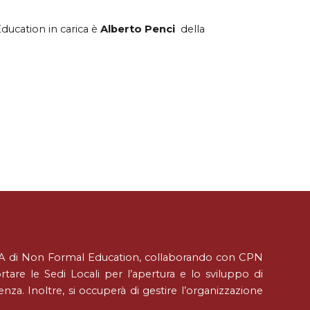
ducation in carica
è
Alberto Penci
della
ORA di Non Formal Education, collaborando con CPN
are le Sedi Locali per l’apertura e lo sviluppo di
a. Inoltre, si occuperà di gestire l’organizzazione